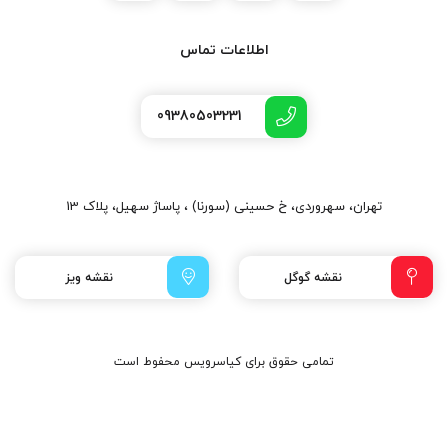
اطلاعات تماس
09380503231
تهران، سهروردی، خ حسینی (سورنا) ، پاساژ سهیل، پلاک 13
نقشه گوگل
نقشه ویز
تمامی حقوق برای کیاسرویس محفوط است