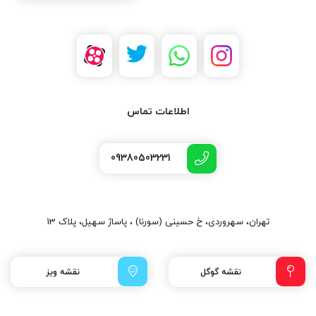
اطلاعات تماس
09380503231
تهران، سهروردی، خ حسینی (سورنا) ، پاساژ سهیل، پلاک 13
نقشه گوگل
نقشه ویز