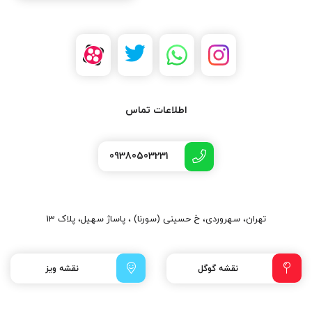
اطلاعات تماس
09380503231
تهران، سهروردی، خ حسینی (سورنا) ، پاساژ سهیل، پلاک 13
نقشه گوگل
نقشه ویز