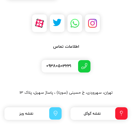
اطلاعات تماس
09380503231
تهران، سهروردی، خ حسینی (سورنا) ، پاساژ سهیل، پلاک 13
نقشه گوگل
نقشه ویز