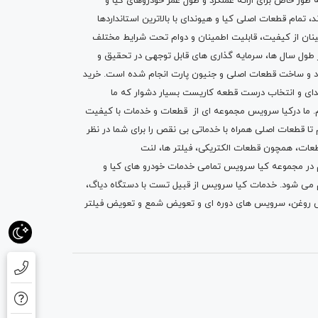
ه طور خاص برای ارائه عملکرد و طول عمر خودروهای کیا و
تمام قطعات اصلی کیا و هیوندای با بالاترین استانداردها
نان از کیفیت، قابلیت اطمینان و دوام تحت شرایط مختلف
ول سال ها، سرمایه گذاری های قابل توجهی در تحقیق و
اد و ساخت قطعات اصلی و جنیون پارت انجام شده است.
خرید
دای
و انتخاب درست قطعه کاریست بسیار دشوار که ما
.
ما درکیا سرویس مجموعه ای از
قطعات
و
خدمات
با کیفیت
م تا قطعات اصلی همراه با خدماتی بی نقص را برای شما در نظر
ز قطعات، همچون قطعات
الکتریکی
،
فیلتر ها
،
لنت
یم در مجموعه کیا سرویس تمامی خدمات خودرو های کیا و
م می شود. خدمات کیا سرویس از قبیل
تست با دستگاه دیاگ
،
 روغن
، سرویس های دوره ای و تعویض شمع و ت
عویض فیلتر