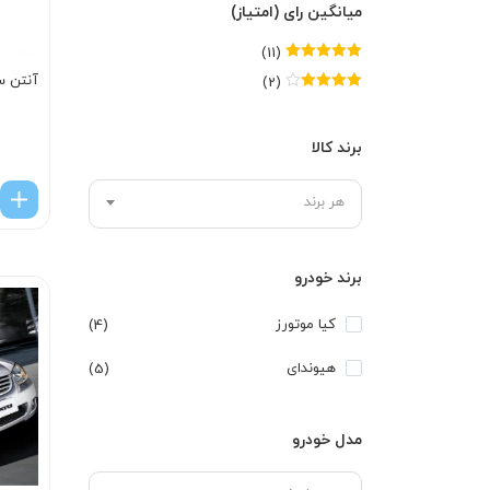
میانگین رای (امتیاز)
(11)
امتیاز
5
از 5
آنتن س
(2)
امتیاز
4
از
5
برند کالا
هر برند
برند خودرو
کیا موتورز
(4)
هیوندای
(5)
مدل خودرو