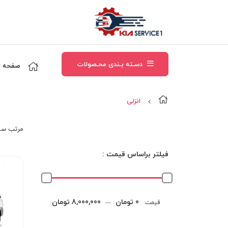
دسـته بـندی محـصولات
صفحه ا
انزلی
مرتب‌ سا
فیلتر براساس قیمت :
حداقل
حداکثر
0 تومان
8,000,000 تومان
قیمت:
—
قیمت
قیمت