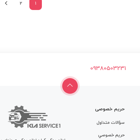
2
1
09380503231
حریم خصوصی
سؤالات متداول
حريم خصوصي