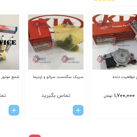
امتیاز
5.00
از
5
موقعيت دنده
سیبک سگدست سراتو و اپتیما
شمع موتور ک
۱,۷۰۰,۰۰۰
تماس بگیرید
تما
تومان