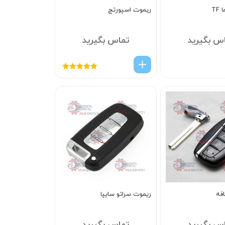
TF
ریموت اسپورتج
س بگیرید
تماس بگیرید
امتیاز
5.00
از
5
فه
ریموت سراتو سایپا