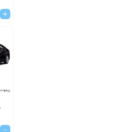
ریموت س
۰