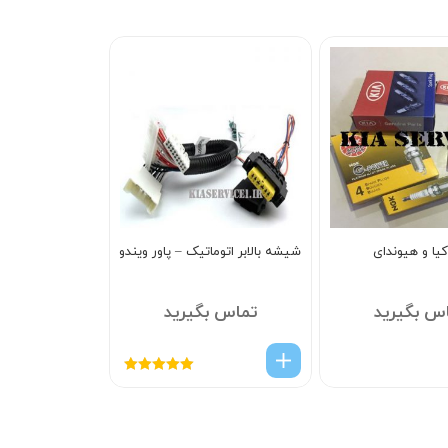
یا و هیوندای
شیشه بالابر اتوماتیک – پاور ویندو
س بگیرید
تماس بگیرید
امتیاز
5.00
از
5