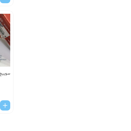
سوييچ 