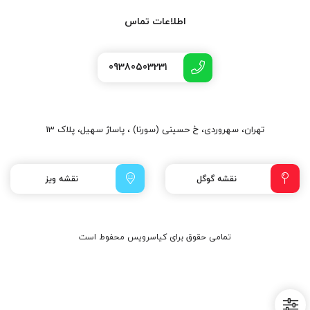
اطلاعات تماس
09380503231
تهران، سهروردی، خ حسینی (سورنا) ، پاساژ سهیل، پلاک 13
نقشه گوگل
نقشه ویز
تمامی حقوق برای کیاسرویس محفوط است