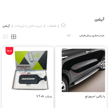
آپشن
قطعات
تریم داخلی و تزیینات
آپشن
حراج!
پا رکابی اسپورتج
ردیاب VT05