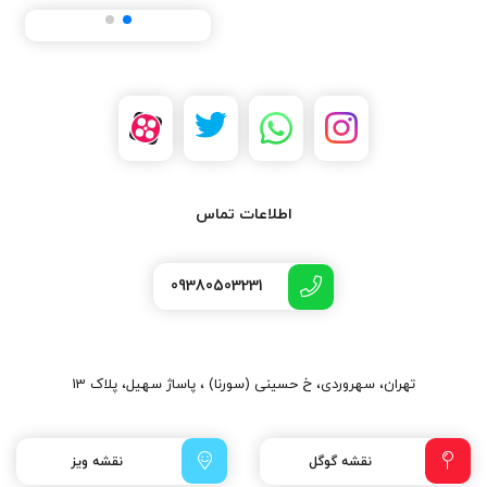
اطلاعات تماس
09380503231
تهران، سهروردی، خ حسینی (سورنا) ، پاساژ سهیل، پلاک 13
نقشه گوگل
نقشه ویز