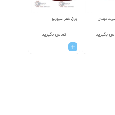
سپرت توسان
چراغ خطر اسپورتج
س بگیرید
تماس بگیرید