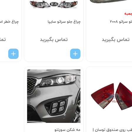
عبه
سراتو 2008
چراغ جلو سراتو سایپا
چراغ خطر ا
تماس بگیرید
تماس بگیرید
تما
ب روی صندوق توسان |
مه شکن سورنتو