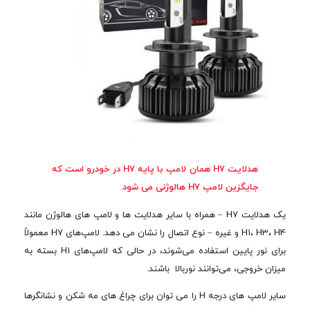
هدلایت H7 همان لامپ با پایه H7 در خودرو است که
جایگزین لامپ H7 هالوژنی می شود.
یک هدلایت H7 – همراه با سایر هدلایت ها و لامپ های هالوژن مانند
H1، H3، H4 و غیره – نوع اتصال را نشان می دهد. لامپ‌های H7 معمولاً
برای نور پایین استفاده می‌شوند، در حالی که لامپ‌های H1 بسته به
میزان خروجی، می‌توانند نوربالا باشند.
سایر لامپ های درجه H را می توان برای چراغ های مه شکن و نشانگرها