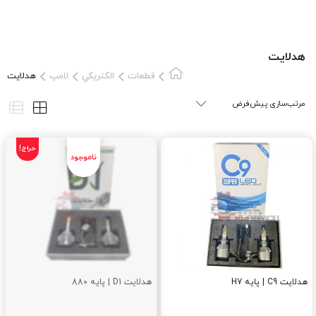
هدلایت
قطعات
الکتريکي
لامپ
هدلایت
حراج!
هدلایت C9 | پایه H7
هدلایت D1 | پایه 880