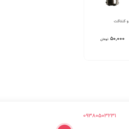
و کنتاکت
۵۰,۰۰۰
تومان
09380503231