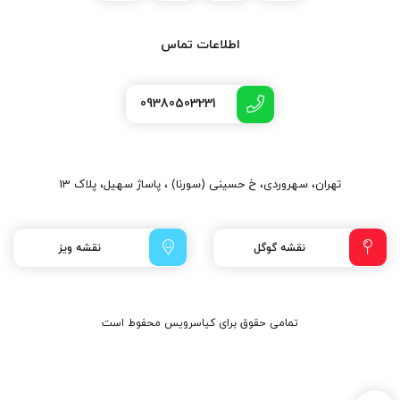
اطلاعات تماس
09380503231
تهران، سهروردی، خ حسینی (سورنا) ، پاساژ سهیل، پلاک 13
نقشه گوگل
نقشه ویز
تمامی حقوق برای کیاسرویس محفوط است