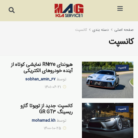
صفحه اصلی
دسته بندی
کانسپت
کانسپت
هیوندای RN22e نمایشی کوتاه از
کانسپت
آینده خودروهای الکتریکی
توسط
sobhan_amin_67
۱۴۰۱-۰۶-۲۱
کانسپت جدید از تویوتا گازو
کانسپت
ریسینگ GR GT3
توسط
mohamad.kh
۱۴۰۰-۱۰-۲۵