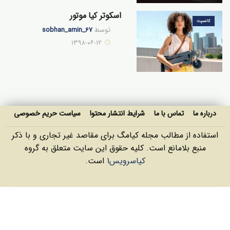
اسکوتر کیا موتور
کانسپت
توسط
sobhan_amin_67
۱۳۹۸-۰۶-۱۲
درباره ما
تماس با ما
شرایط انتشار محتوا
سیاست حریم خصوصی
استفاده از مطالب مجله کیامگ برای مقاصد غیر تجاری و با ذکر
منبع بلامانع است. کليه حقوق اين سايت متعلق به گروه
کیاسرویس1
است.