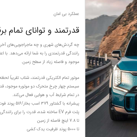
عملکرد بی امان
قدرتمند و توانای تمام بر
رانندگی قدرتمندی را به شما ارائه می‌دهد. با 
موجود و فاصله زیاد از سطح زمین.
موتور تمام الکتریکی قدرتمند، شتاب تقریباً لحظه
سیستم چهار چرخ متحرک دو موتوره موجود، قدرت ف
در تمام شرایط آب و هوایی فعال می‌کند.
پیشرانه با گشتاور 379 اسب بخار/516 پوند فوت با شتاب 0-60 در 5.0 ثانیه
پلت فرم EV ساخته شده، قدرت را برای رانندگی روزانه مطمئن و راحتی استثنایی کانال می کند
تا 7.8 اینچ فاصله از زمین
تا 5000 پوند ظرفیت یدک کشی