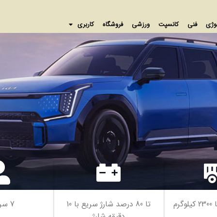
وژی
فنی
کانسپت
ورزشی
فروشگاه
کاربری
رم
تا 80 درصد شارژ سریع با 10
7 سرنشین
دقیقه شارژ