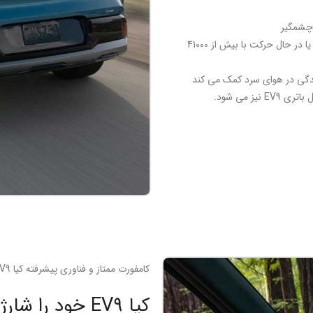
یک شارژر سطح 2 موجود (240 ولت) در خانه خود نصب کنید یا در حال حرکت با بیش از 41000
ندگی در هوای سرد کمک می کند
کامفورت ممتاز و فناوری پیشرفته کیا EV9
کیا EV9 خود را شارژ کنید