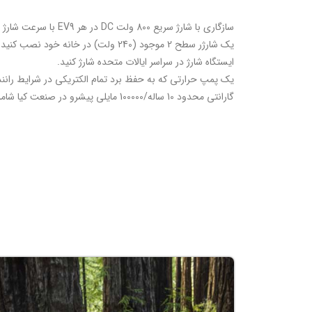
سازگاری با شارژ سریع 800 ولت DC در هر EV9 با سرعت شارژ چشمگیر
ایستگاه شارژ در سراسر ایالات متحده شارژ کنید.
یک پمپ حرارتی که به حفظ برد تمام الکتریکی در شرایط ران
گارانتی محدود 10 ساله/100000 مایلی پیشرو در صنعت کیا شامل باتری EV9 نیز می شود.