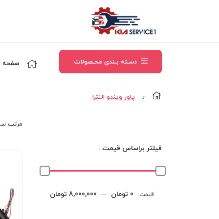
دسـته بـندی محـصولات
صفحه ا
پاور ويندو النترا
مرتب‌ سا
فیلتر براساس قیمت :
حداقل
حداکثر
0 تومان
8,000,000 تومان
قیمت:
—
قیمت
قیمت