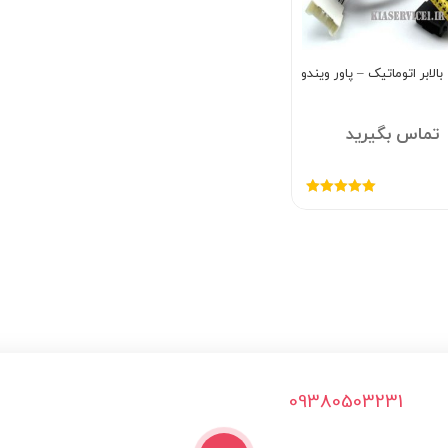
لابر اتوماتیک – پاور ویندو
تماس بگیرید
امتیاز
5.00
از
5
09380503231