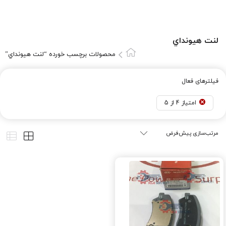
لنت هيونداي
محصولات برچسب خورده “لنت هيونداي”
فیلترهای فعال
امتیاز 4 از 5