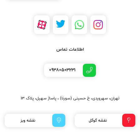
اطلاعات تماس
09380503231
تهران، سهروردی، خ حسینی (سورنا) ، پاساژ سهیل، پلاک 13
نقشه گوگل
نقشه ویز