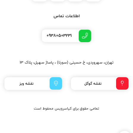
اطلاعات تماس
09380503231
تهران، سهروردی، خ حسینی (سورنا) ، پاساژ سهیل، پلاک 13
نقشه گوگل
نقشه ویز
تمامی حقوق برای کیاسرویس محفوط است